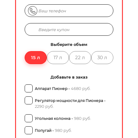
Выберите объем
15 л
17 л
22 л
30 л
Добавьте в заказ
4680 руб.
Аппарат Пионер -
Регулятор мощности для Пионера -
2290 руб.
980 руб.
Угольная колонна -
980 руб.
Попугай -