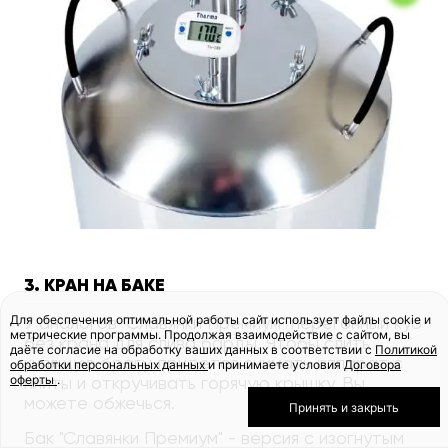
3. КРАН НА БАКЕ
Для обеспечения оптимальной работы сайт использует файлы cookie и
У аналогов "Славянки Премиум" перегонный куб
метрические программы. Продолжая взаимодействие с сайтом, вы
без крана для слива барды. Чтобы слить
даёте согласие на обработку ваших данных в соответствии с
Политикой
кипящую брагу, придется снимать аппарат с
обработки персональных данных
и принимаете условия
Договора
оферты
.
плиты и откручивать горячую крышку. Вы
можете обжечься.
Принять и закрыть
Бак "Славянки Премиум" - версия с изогнутым